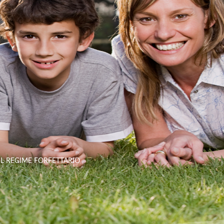
ENZA
PICCOLE MEDIE
UN’ATTIVITA’
TRATIVA
IMPRESE
NEL SETTORE
ALIMENTARE
AVVIARE
UN’ATTIVITA’
IL REGIME FORFETTARIO
NEL SETTORE
ALIMENTARE
VALUTAZIONE