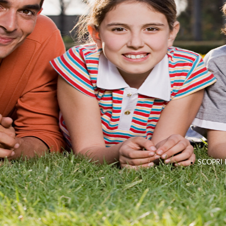
Infermiere
CONSUL
Osteopata
AMMINIS
Fisioterapista
Farmacista
Consulente
SCOPRI 
Freelancer
Personal
Trainer