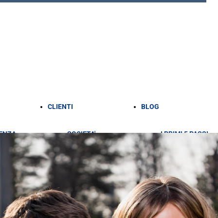
CLIENTI
BLOG
ENZA
SOCIETA'
I PRIMI 5 PASSI
PROFESSIONISTI
PER AVVIARE LA
ENZA
PERSONE
TUA ATTIVITÀ
ILE
FISICHE
APRIRE