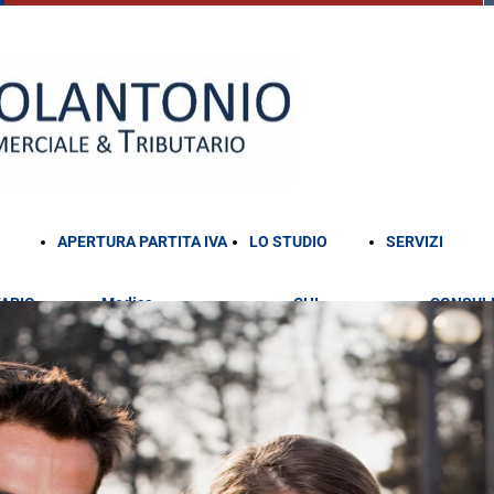
APERTURA PARTITA IVA
LO STUDIO
SERVIZI
ARIO
Medico
CHI
CONSUL
Architetto
SIAMO
FISCALE
Avvocato
CONSUL
Psicologo
CONTAB